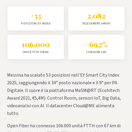
+53
2.082
POSIZIONI EY INDEX
TELECAMERE SMART
106.000
−69,7%
UNITÀ FTTH FIBRA
CONSUMI LED
Messina ha scalato 53 posizioni nell'EY Smart City Index
2025, raggiungendo il 34° posto nazionale e il 9° per PA
Digitale. Il cuore è la piattaforma MeSM@RT (Ecohitech
Award 2021, €5,4M): Control Room, sensori IoT, Big Data,
videoanalisi con AI. Il datacenter Cloud@ME alimenta
tutto.
Open Fiber ha connesso 106.000 unità FTTH con 67 km di