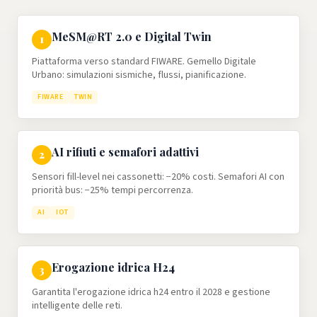
MeSM@RT 2.0 e Digital Twin
1
Piattaforma verso standard FIWARE. Gemello Digitale
Urbano: simulazioni sismiche, flussi, pianificazione.
FIWARE
TWIN
AI rifiuti e semafori adattivi
2
Sensori fill-level nei cassonetti: −20% costi. Semafori AI con
priorità bus: −25% tempi percorrenza.
AI
IOT
Erogazione idrica H24
3
Garantita l'erogazione idrica h24 entro il 2028 e gestione
intelligente delle reti.