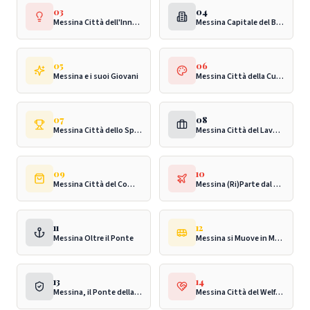
03
04
Messina Città dell'Innovazione
Messina Capitale del Buon Governo
05
06
Messina e i suoi Giovani
Messina Città della Cultura
07
08
Messina Città dello Sport
Messina Città del Lavoro
09
10
Messina Città del Commercio
Messina (Ri)Parte dal Turismo
11
12
Messina Oltre il Ponte
Messina si Muove in Modo Intelligente
13
14
Messina, il Ponte della Trasparenza
Messina Città del Welfare