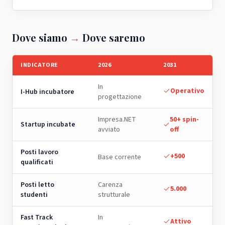
Dove siamo
→
Dove saremo
INDICATORE
2026
2031
In
Operativo
I-Hub incubatore
progettazione
Impresa.NET
50+ spin-
Startup incubate
avviato
off
Posti lavoro
+500
Base corrente
qualificati
Posti letto
Carenza
5.000
studenti
strutturale
Fast Track
In
Attivo