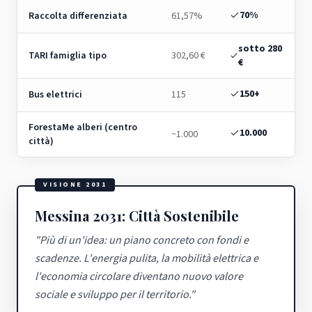
70%
Raccolta differenziata
61,57%
sotto 280
TARI famiglia tipo
302,60 €
€
150+
Bus elettrici
115
ForestaMe alberi (centro
10.000
~1.000
città)
VISIONE 2031
Messina 2031: Città Sostenibile
"
Più di un'idea: un piano concreto con fondi e
scadenze. L'energia pulita, la mobilità elettrica e
l'economia circolare diventano nuovo valore
sociale e sviluppo per il territorio.
"