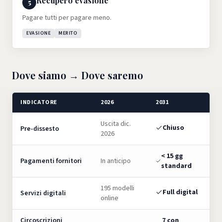
Recupero evasione
5
Pagare tutti per pagare meno.
EVASIONE
MERITO
Dove siamo
→
Dove saremo
INDICATORE
2026
2031
Uscita dic.
Chiuso
Pre-dissesto
2026
< 15 gg
Pagamenti fornitori
In anticipo
standard
195 modelli
Full digital
Servizi digitali
online
Circoscrizioni
7 con