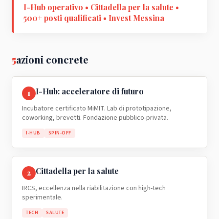
I-Hub operativo • Cittadella per la salute •
500+ posti qualificati • Invest Messina
5
azioni concrete
I-Hub: acceleratore di futuro
1
Incubatore certificato MiMIT. Lab di prototipazione,
coworking, brevetti. Fondazione pubblico-privata.
I-HUB
SPIN-OFF
Cittadella per la salute
2
IRCS, eccellenza nella riabilitazione con high-tech
sperimentale.
TECH
SALUTE