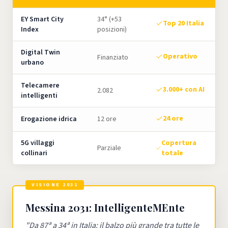
EY Smart City
34° (+53
Top 20 Italia
Index
posizioni)
Digital Twin
Operativo
Finanziato
urbano
Telecamere
3.000+ con AI
2.082
intelligenti
24 ore
Erogazione idrica
12 ore
5G villaggi
Copertura
Parziale
collinari
totale
VISIONE 2031
Messina 2031: IntelligenteMEnte
"
Da 87ª a 34ª in Italia: il balzo più grande tra tutte le